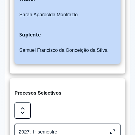
Sarah Aparecida Montrazio
Suplente
Samuel Francisco da Conceição da Silva
Procesos Selectivos
Expand or Collapse all sections
Close or Open tab vvja-pane-89956641-1-pane
2027: 1º semestre