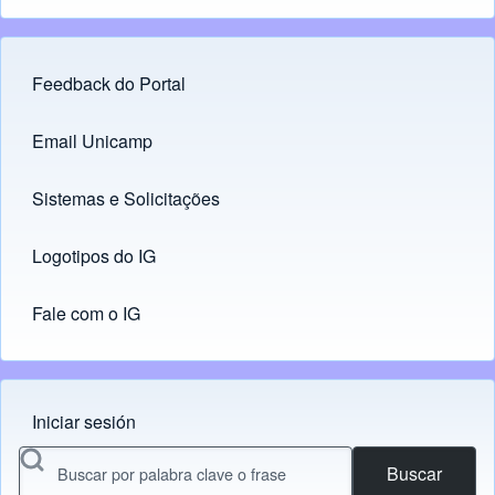
Feedback do Portal
Footer menu
Email Unicamp
(opens in new tab)
Links
Sistemas e Solicitações
(opens in new tab)
Logotipos do IG
(opens in new tab)
Fale com o IG
Iniciar sesión
Menu do usuário
Buscar