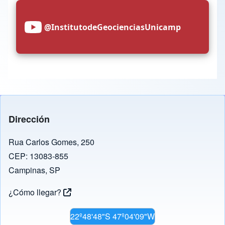
@InstitutodeGeocienciasUnicamp
Dirección
Rua Carlos Gomes, 250
CEP: 13083-855
Campinas, SP
¿Cómo llegar?
22º48'48"S 47º04'09"W