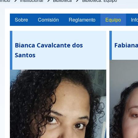
Inicio
Institucional
Biblioteca
Biblioteca: Equipo
Ruta de navegación
Sobre
Comisión
Reglamento
Equipo
Inf
Bianca Cavalcante dos
Fabiana
Santos