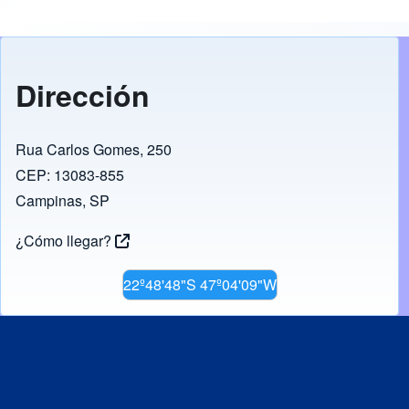
Dirección
Rua Carlos Gomes, 250
CEP: 13083-855
Campinas, SP
¿Cómo llegar?
22º48'48"S 47º04'09"W