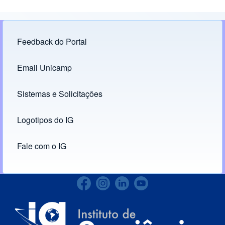
Feedback do Portal
Footer menu
Email Unicamp
(opens in new tab)
Links
Sistemas e Solicitações
(opens in new tab)
Logotipos do IG
(opens in new tab)
Fale com o IG