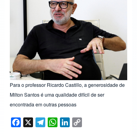
Para o professor Ricardo Castillo, a generosidade de
Milton Santos é uma qualidade difícil de ser
encontrada em outras pessoas
F
X
T
W
Li
C
a
el
h
n
o