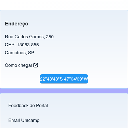
c
e
at
k
p
e
gr
s
e
y
b
a
A
dI
Li
Endereço
o
m
p
n
n
o
p
k
Rua Carlos Gomes, 250
CEP: 13083-855
k
Campinas, SP
Como chegar
22º48'48"S 47º04'09"W
Feedback do Portal
Footer menu
Email Unicamp
(opens in new tab)
Links