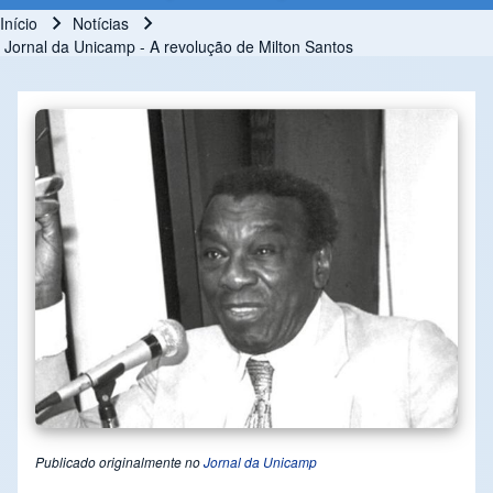
Início
Notícias
Trilha de navegação
Jornal da Unicamp - A revolução de Milton Santos
Publicado originalmente no
Jornal da Unicamp