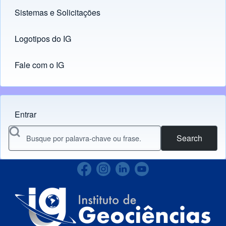
Sistemas e Solicitações
(opens in new tab)
Logotipos do IG
(opens in new tab)
Fale com o IG
Entrar
Menu do usuário
Search