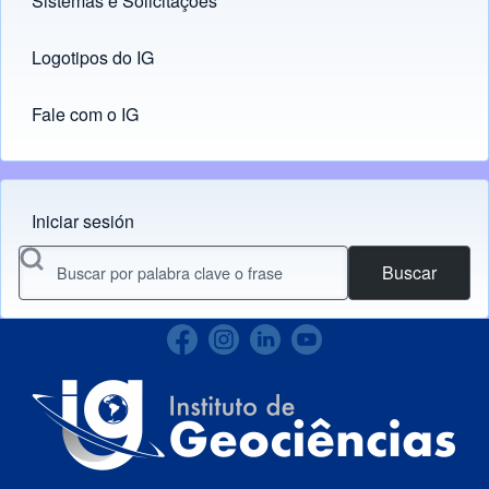
Sistemas e Solicitações
(opens in new tab)
Logotipos do IG
(opens in new tab)
Fale com o IG
Iniciar sesión
Menu do usuário
Buscar