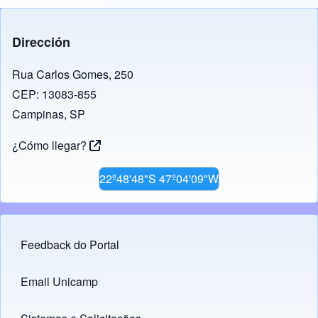
Dirección
Rua Carlos Gomes, 250
CEP: 13083-855
Campinas, SP
¿Cómo llegar?
22º48'48"S 47º04'09"W
Feedback do Portal
Footer menu
Email Unicamp
(opens in new tab)
Links