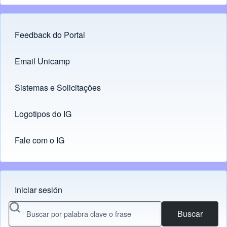
Feedback do Portal
Footer menu
Email Unicamp
(opens in new tab)
Links
Sistemas e Solicitações
(opens in new tab)
Logotipos do IG
(opens in new tab)
Fale com o IG
Iniciar sesión
Menu do usuário
Buscar