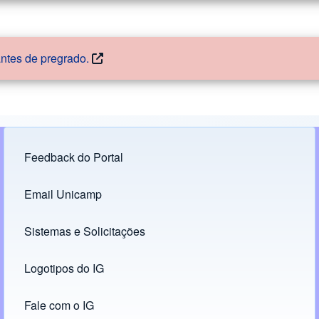
antes de pregrado.
Feedback do Portal
Footer menu
Email Unicamp
(opens in new tab)
Links
Sistemas e Solicitações
(opens in new tab)
Logotipos do IG
(opens in new tab)
Fale com o IG