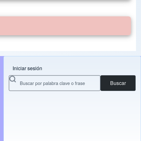
Iniciar sesión
Menu do usuário
Buscar