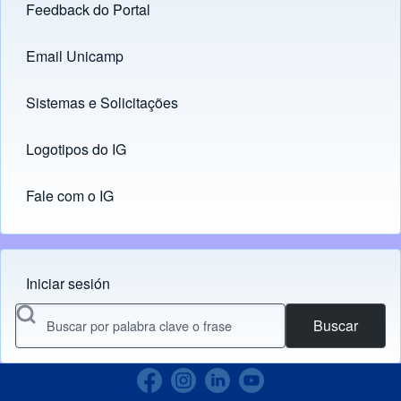
Feedback do Portal
Footer menu
Email Unicamp
(opens in new tab)
Links
Sistemas e Solicitações
(opens in new tab)
Logotipos do IG
(opens in new tab)
Fale com o IG
Iniciar sesión
Menu do usuário
Buscar