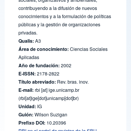
contribuyendo a la difusión de nuevos
conocimientos y a la formulación de políticas
públicas y la gestión de organizaciones
privadas.
Qualis:
A3
Área de conocimiento:
Ciencias Sociales
Aplicadas
Año de fundación:
2002
E-ISSN:
2178-2822
Título abreviado:
Rev. bras. inov.
E-mail:
rbi
[at]
ige.unicamp.br
(rbi[at]ige[dot]unicamp[dot]br)
Unidad:
IG
Guión:
Wilson Suzigan
Prefixo DOI:
10.20396
RBI en el portal de revistas de la SBU