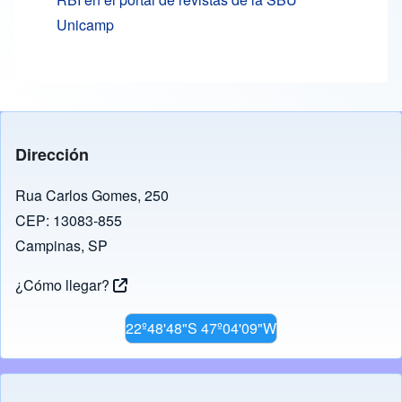
Unicamp
Dirección
Rua Carlos Gomes, 250
CEP: 13083-855
Campinas, SP
¿Cómo llegar?
22º48'48"S 47º04'09"W