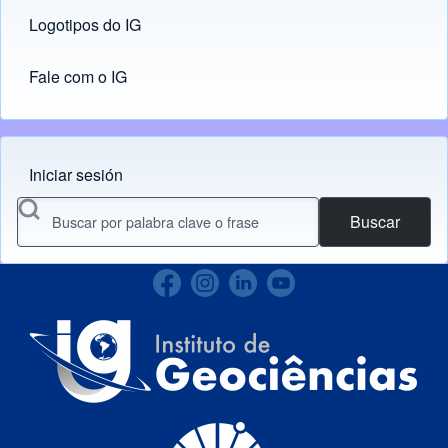
Logotipos do IG
(opens in new tab)
Fale com o IG
Iniciar sesión
Menu do usuário
Buscar