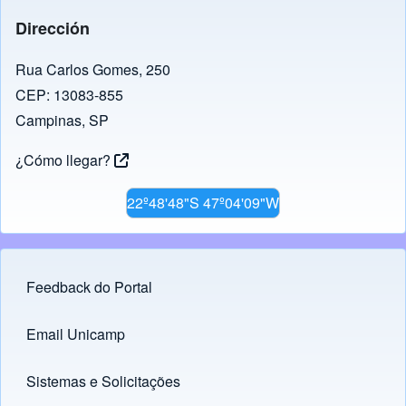
Dirección
Rua Carlos Gomes, 250
CEP: 13083-855
Campinas, SP
¿Cómo llegar?
22º48'48"S 47º04'09"W
Feedback do Portal
Footer menu
Email Unicamp
(opens in new tab)
Links
Sistemas e Solicitações
(opens in new tab)