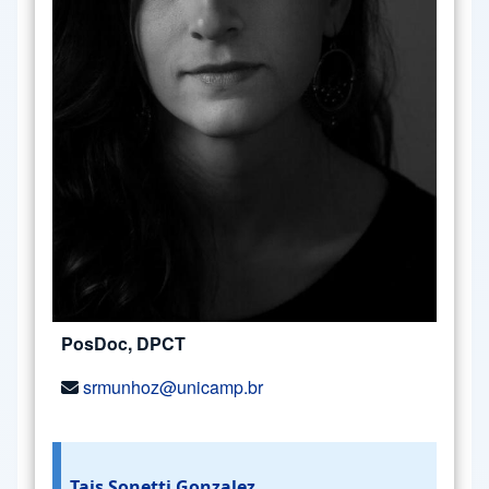
PosDoc, DPCT
srmunhoz@unicamp.br
Tais Sonetti Gonzalez