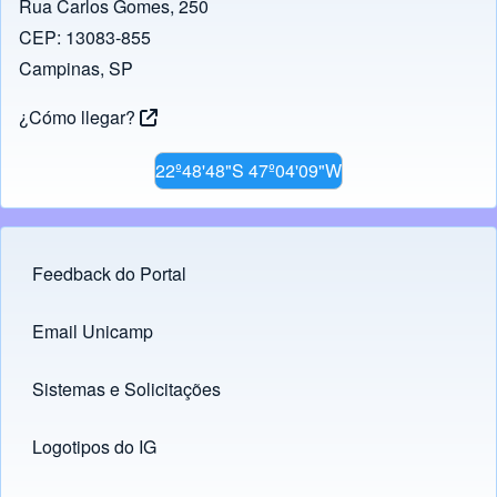
Rua Carlos Gomes, 250
CEP: 13083-855
Campinas, SP
¿Cómo llegar?
22º48'48"S 47º04'09"W
Feedback do Portal
Footer menu
Email Unicamp
(opens in new tab)
Links
Sistemas e Solicitações
(opens in new tab)
Logotipos do IG
(opens in new tab)