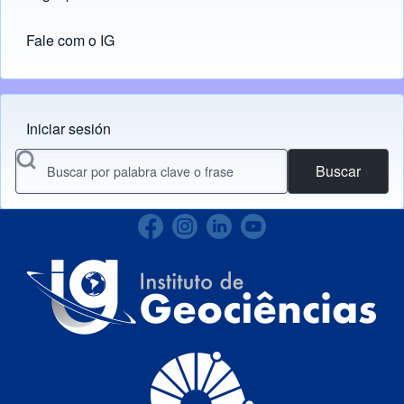
Fale com o IG
Iniciar sesión
Menu do usuário
Buscar