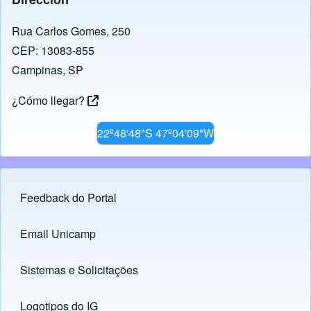
Rua Carlos Gomes, 250
CEP: 13083-855
Campinas, SP
¿Cómo llegar?
22º48'48"S 47º04'09"W
Feedback do Portal
Footer menu
Email Unicamp
(opens in new tab)
Links
Sistemas e Solicitações
(opens in new tab)
Logotipos do IG
(opens in new tab)