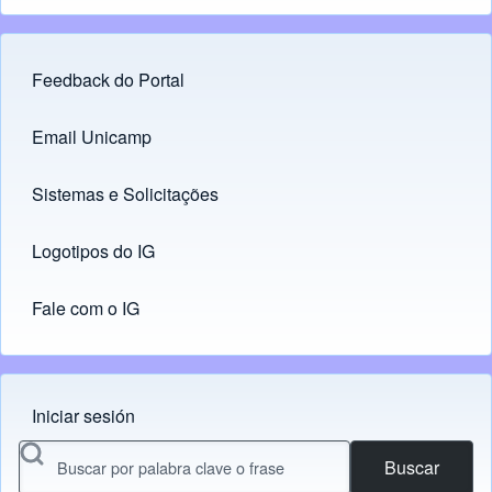
Feedback do Portal
Footer menu
Email Unicamp
(opens in new tab)
Links
Sistemas e Solicitações
(opens in new tab)
Logotipos do IG
(opens in new tab)
Fale com o IG
Iniciar sesión
Menu do usuário
Buscar