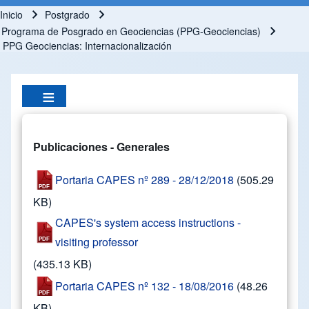
Inicio
Postgrado
Ruta de navegación
Programa de Posgrado en Geociencias (PPG-Geociencias)
PPG Geociencias: Internacionalización
Publicaciones - Generales
Portaria CAPES nº 289 - 28/12/2018
(505.29
KB)
CAPES's system access instructions -
visiting professor
(435.13 KB)
Portaria CAPES nº 132 - 18/08/2016
(48.26
KB)