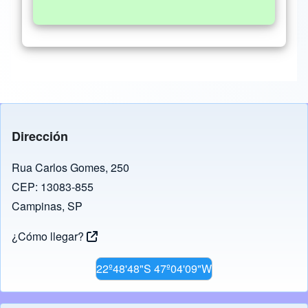
Dirección
Rua Carlos Gomes, 250
CEP: 13083-855
Campinas, SP
¿Cómo llegar?
22º48'48"S 47º04'09"W