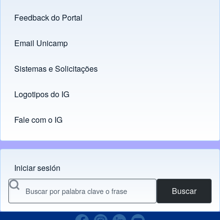
Feedback do Portal
Footer menu
Email Unicamp
(opens in new tab)
Links
Sistemas e Solicitações
(opens in new tab)
Logotipos do IG
(opens in new tab)
Fale com o IG
Iniciar sesión
Menu do usuário
Buscar