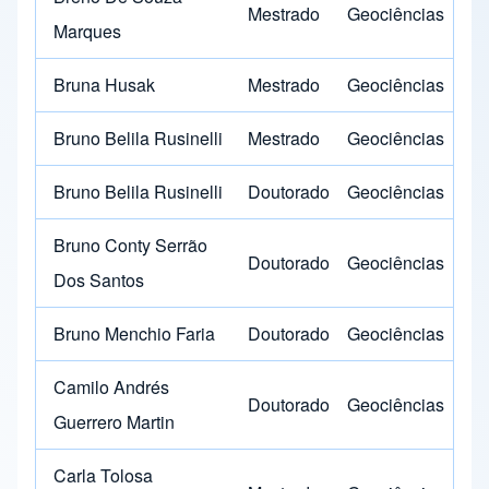
Mestrado
Geociências
Marques
Bruna Husak
Mestrado
Geociências
Bruno Belila Rusinelli
Mestrado
Geociências
Bruno Belila Rusinelli
Doutorado
Geociências
Bruno Conty Serrão
Doutorado
Geociências
Dos Santos
Bruno Menchio Faria
Doutorado
Geociências
Camilo Andrés
Doutorado
Geociências
Guerrero Martin
Carla Tolosa