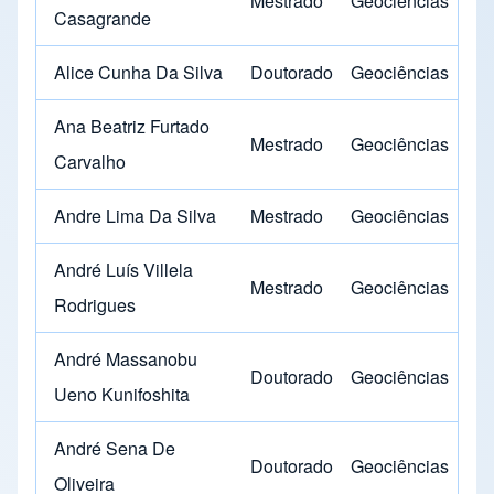
Mestrado
Geociências
Casagrande
Alice Cunha Da Silva
Doutorado
Geociências
Ana Beatriz Furtado
Mestrado
Geociências
Carvalho
Andre Lima Da Silva
Mestrado
Geociências
André Luís Villela
Mestrado
Geociências
Rodrigues
André Massanobu
Doutorado
Geociências
Ueno Kunifoshita
André Sena De
Doutorado
Geociências
Oliveira