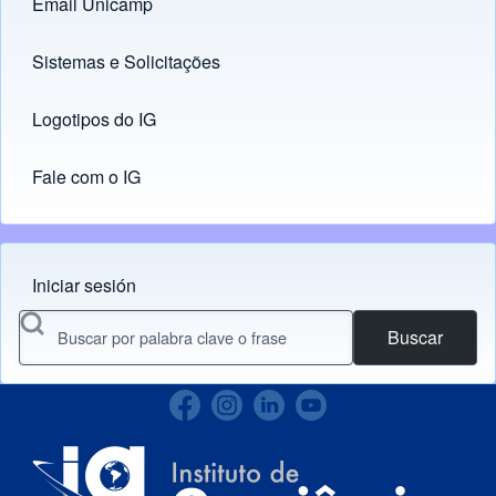
Email Unicamp
(opens in new tab)
Links
Sistemas e Solicitações
(opens in new tab)
Logotipos do IG
(opens in new tab)
Fale com o IG
Iniciar sesión
Menu do usuário
Buscar