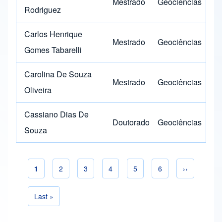
Mestrado
Geociências
Rodriguez
Carlos Henrique
Mestrado
Geociências
Gomes Tabarelli
Carolina De Souza
Mestrado
Geociências
Oliveira
Cassiano Dias De
Doutorado
Geociências
Souza
Página actual
1
Página
2
Página
3
Página
4
Página
5
Página
6
Siguiente p
››
Paginación
Última página
Last »