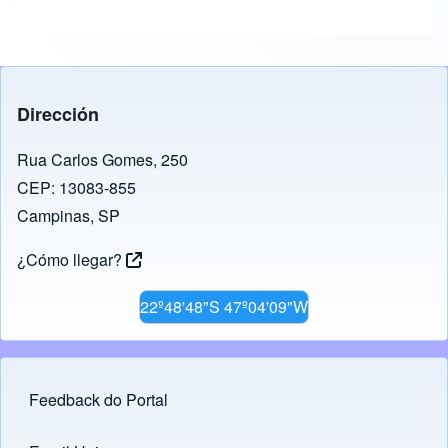
Dirección
Rua Carlos Gomes, 250
CEP: 13083-855
Campinas, SP
¿Cómo llegar?
22º48'48"S 47º04'09"W
Feedback do Portal
Footer menu