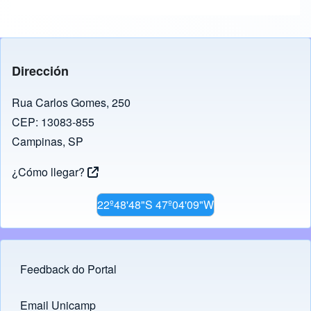
Dirección
Rua Carlos Gomes, 250
CEP: 13083-855
Campinas, SP
¿Cómo llegar?
22º48'48"S 47º04'09"W
Feedback do Portal
Footer menu
Email Unicamp
(opens in new tab)
Links