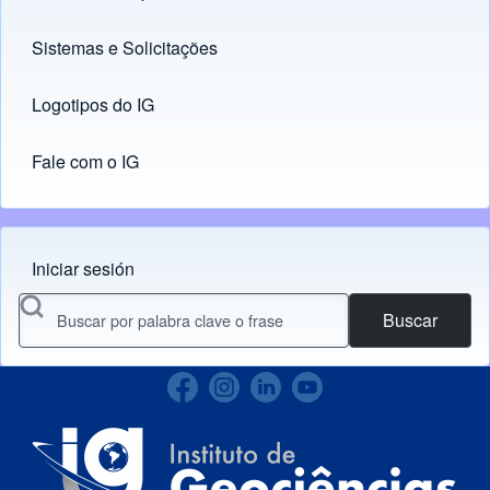
Sistemas e Solicitações
(opens in new tab)
Logotipos do IG
(opens in new tab)
Fale com o IG
Iniciar sesión
Menu do usuário
Buscar