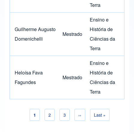
Terra
Ensino e
Guilherme Augusto
História de
Mestrado
Domenichelli
Ciências da
Terra
Ensino e
Heloísa Fava
História de
Mestrado
Fagundes
Ciências da
Terra
Página actual
1
Página
2
Página
3
Siguiente página
››
Última página
Last »
Paginación