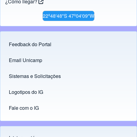
¿Cómo llegar?
22º48'48"S 47º04'09"W
Feedback do Portal
Footer menu
Email Unicamp
(opens in new tab)
Links
Sistemas e Solicitações
(opens in new tab)
Logotipos do IG
(opens in new tab)
Fale com o IG