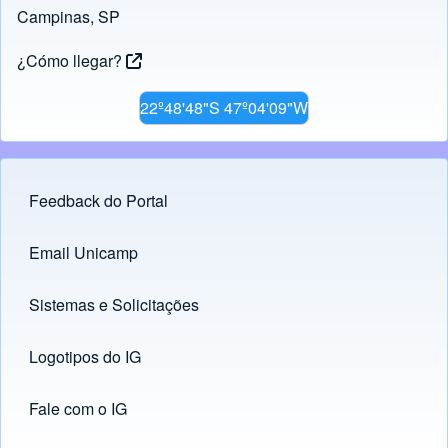
Campinas, SP
¿Cómo llegar?
22º48'48"S 47º04'09"W
Feedback do Portal
Footer menu
Email Unicamp
(opens in new tab)
Links
Sistemas e Solicitações
(opens in new tab)
Logotipos do IG
(opens in new tab)
Fale com o IG