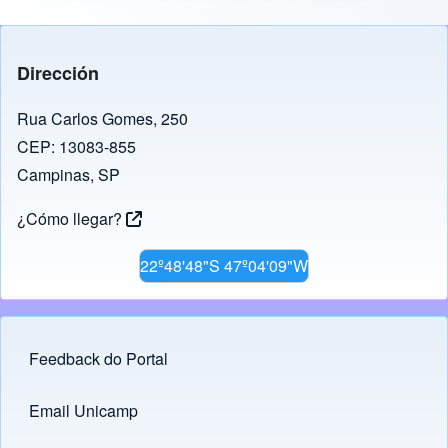
Dirección
Rua Carlos Gomes, 250
CEP: 13083-855
Campinas, SP
¿Cómo llegar?
22º48'48"S 47º04'09"W
Feedback do Portal
Footer menu
Email Unicamp
(opens in new tab)
Links