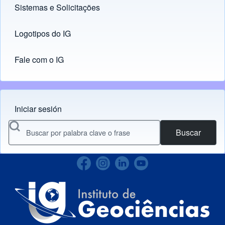
Sistemas e Solicitações
(opens in new tab)
Logotipos do IG
(opens in new tab)
Fale com o IG
Iniciar sesión
Menu do usuário
Buscar