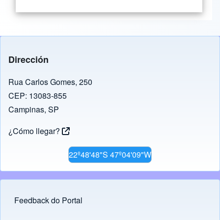
Dirección
Rua Carlos Gomes, 250
CEP: 13083-855
Campinas, SP
¿Cómo llegar?
22º48'48"S 47º04'09"W
Feedback do Portal
Footer menu