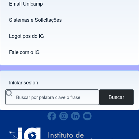
Email Unicamp
(opens in new tab)
Links
Sistemas e Solicitações
(opens in new tab)
Logotipos do IG
(opens in new tab)
Fale com o IG
Iniciar sesión
Menu do usuário
Buscar