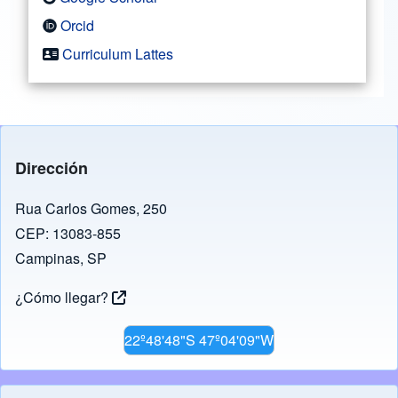
Orcid
Curriculum Lattes
Dirección
Rua Carlos Gomes, 250
CEP: 13083-855
Campinas, SP
¿Cómo llegar?
22º48'48"S 47º04'09"W