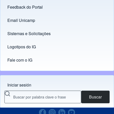
Feedback do Portal
Footer menu
Email Unicamp
(opens in new tab)
Links
Sistemas e Solicitações
(opens in new tab)
Logotipos do IG
(opens in new tab)
Fale com o IG
Iniciar sesión
Menu do usuário
Buscar