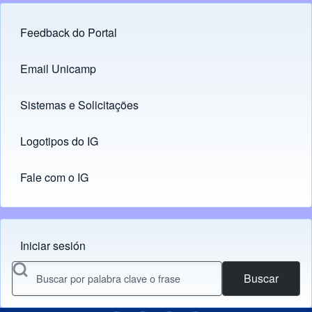
Feedback do Portal
Footer menu
Email Unicamp
(opens in new tab)
Links
Sistemas e Solicitações
(opens in new tab)
Logotipos do IG
(opens in new tab)
Fale com o IG
Iniciar sesión
Menu do usuário
Buscar