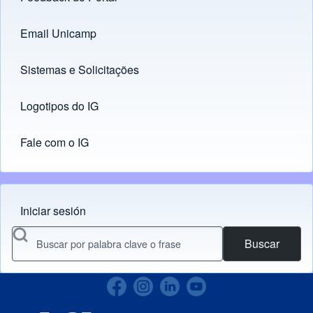
Footer menu
Email Unicamp
(opens in new tab)
Links
Sistemas e Solicitações
(opens in new tab)
Logotipos do IG
(opens in new tab)
Fale com o IG
Iniciar sesión
Menu do usuário
Buscar