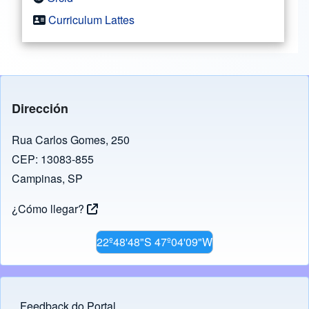
Curriculum Lattes
Dirección
Rua Carlos Gomes, 250
CEP: 13083-855
Campinas, SP
¿Cómo llegar?
22º48'48"S 47º04'09"W
Feedback do Portal