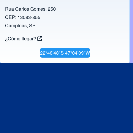
Rua Carlos Gomes, 250
CEP: 13083-855
Campinas, SP
¿Cómo llegar?
22º48'48"S 47º04'09"W