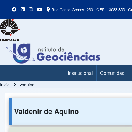
Rua Carlos Gomes, 250 - CEP: 13083-855 - Ca
Institucional
Comunidad
Main Menu
Inicio
vaquino
Ruta de navegación
Valdenir de Aquino