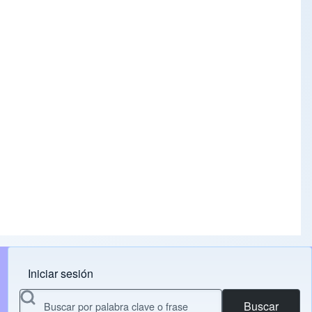
Iniciar sesión
Menu do usuário
Buscar