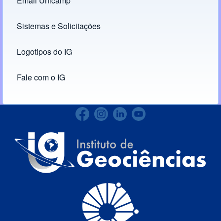
Email Unicamp
(opens in new tab)
Links
Sistemas e Solicitações
(opens in new tab)
Logotipos do IG
(opens in new tab)
Fale com o IG