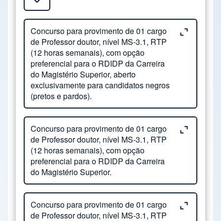
Close or Open tab vvja-pane-72332864-1-pane
Concurso para provimento de 01 cargo
de Professor doutor, nível MS-3.1, RTP
(12 horas semanais), com opção
preferencial para o RDIDP da Carreira
do Magistério Superior, aberto
exclusivamente para candidatos negros
(pretos e pardos).
Close or Open tab vvja-pane-72332864-2-pane
Nº. Processo: Concurso público para
Concurso para provimento de 01 cargo
de Professor doutor, nível MS-3.1, RTP
Professor Doutor na Área de Geologia,
(12 horas semanais), com opção
nas disciplinas GN111, GE511 e GE708,
preferencial para o RDIDP da Carreira
aberto exclusivamente para candidatos
do Magistério Superior.
negros (pretos e pardos).
Close or Open tab vvja-pane-72332864-3-pane
Nº. Processo: 22-P-47468/2025 - Edital de
Concurso para provimento de 01 cargo
Status:
Previsto
de Professor doutor, nível MS-3.1, RTP
Abertura das Inscrições