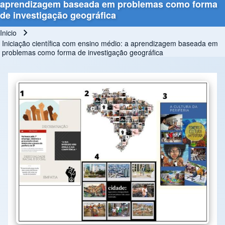
aprendizagem baseada em problemas como forma
de investigação geográfica
Inicio
Ruta de navegación
Iniciação científica com ensino médio: a aprendizagem baseada em
problemas como forma de investigação geográfica