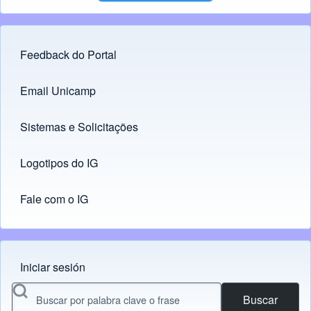
Feedback do Portal
Footer menu
Email Unicamp
(opens in new tab)
Links
Sistemas e Solicitações
(opens in new tab)
Logotipos do IG
(opens in new tab)
Fale com o IG
Iniciar sesión
Menu do usuário
Buscar