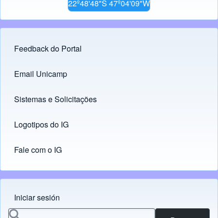
22º48'48"S 47º04'09"W
Feedback do Portal
Footer menu
Email Unicamp
(opens in new tab)
Links
Sistemas e Solicitações
(opens in new tab)
Logotipos do IG
(opens in new tab)
Fale com o IG
Iniciar sesión
Menu do usuário
Buscar