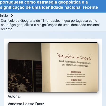
portuguesa como estratégia geopolítica e a
significação de uma identidade nacional recente
Inicio
Ruta de navegación
Currículo de Geografia de Timor-Leste: língua portuguesa como
estratégia geopolítica e a significação de uma identidade nacional
recente
Autoria
Vanessa Lessio Diniz