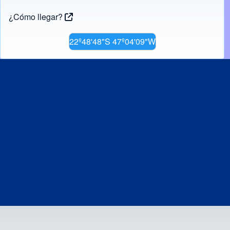
¿Cómo llegar?
22º48'48"S 47º04'09"W