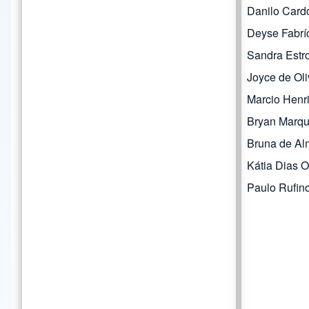
Danilo Card
Deyse Fabrí
Sandra Estr
Joyce de Oli
Marcio Henr
Bryan Marq
Bruna de Al
Kátia Dias O
Paulo Rufin