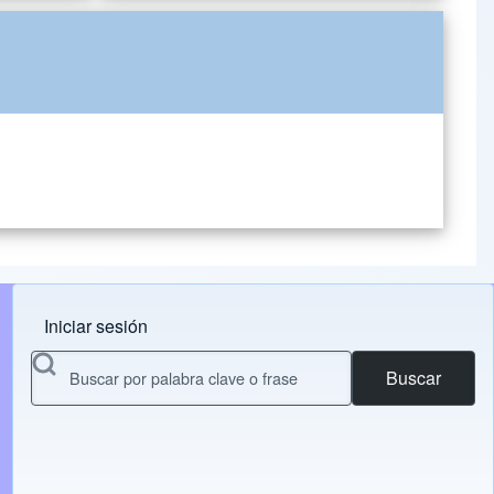
Iniciar sesión
Menu do usuário
Buscar