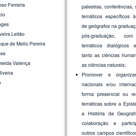
oso Ferreira
palestras, conferências,
cio
temáticos específicos 
oges
de geógrafos na graduaç
veira Leitão
pós-graduação, com 
ique de Mello Pereira
temáticos dialógicos 
ues
tanto as ciências huma
meida Valença
as ciências naturais;
liveira
Promover e organiza
o
nacionais e/ou interna
forma presencial ou r
temáticas sobre a Epist
a História da Geograf
colaboração e partic
outros campos científico