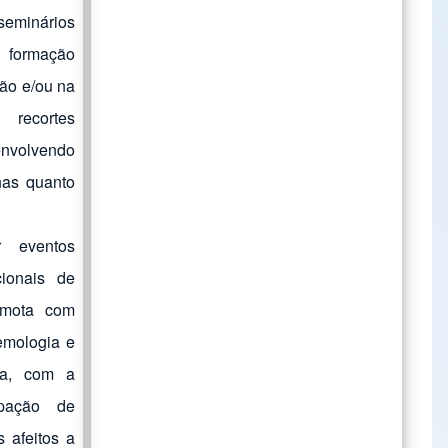
 seminários
à formação
ão e/ou na
recortes
envolvendo
nas quanto
r eventos
cionais de
emota com
emologia e
ia, com a
ipação de
s afeitos a