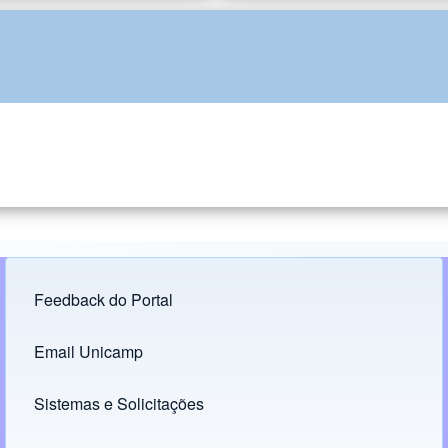
Feedback do Portal
Footer menu
Email Unicamp
(opens in new tab)
Links
Sistemas e Solicitações
(opens in new tab)