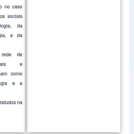
mo no caso
os sociais
ogia, da
ogia, e da
 rede de
ionais e
nham como
logia e a
 estudos na