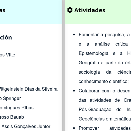
as
Atividades
Fomentar a pesquisa, a
ción
e a análise crítica
Epistemologia e a Hi
os Vitte
Geografia a partir da re
sociologia da ciên
conhecimento científico;
ttgeinstein Dias da Silveira
Colaborar com o desen
b Springer
das atividades de Gr
Domingues Ribas
Pós-Graduação do Ins
droso Bauab
Geociências em temáticas
e Assis Gonçalves Junior
Promover ativida