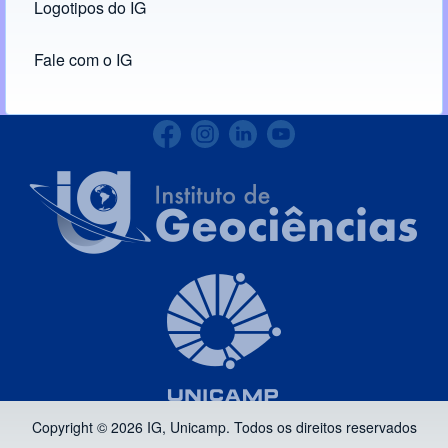
Logotipos do IG
(opens in new tab)
Fale com o IG
Copyright © 2026 IG, Unicamp. Todos os direitos reservados