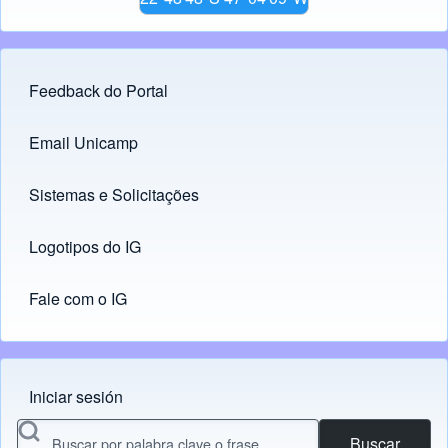
Feedback do Portal
Footer menu
Email Unicamp
(opens in new tab)
Links
Sistemas e Solicitações
(opens in new tab)
Logotipos do IG
(opens in new tab)
Fale com o IG
Iniciar sesión
Menu do usuário
Buscar