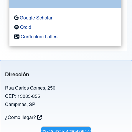
Google Scholar
Orcid
Curriculum Lattes
Dirección
Rua Carlos Gomes, 250
CEP: 13083-855
Campinas, SP
¿Cómo llegar?
22º48'48"S 47º04'09"W