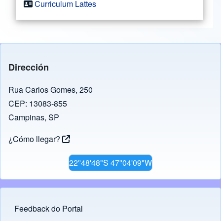
Curriculum Lattes
Dirección
Rua Carlos Gomes, 250
CEP: 13083-855
Campinas, SP
¿Cómo llegar?
22º48'48"S 47º04'09"W
Feedback do Portal
Footer menu