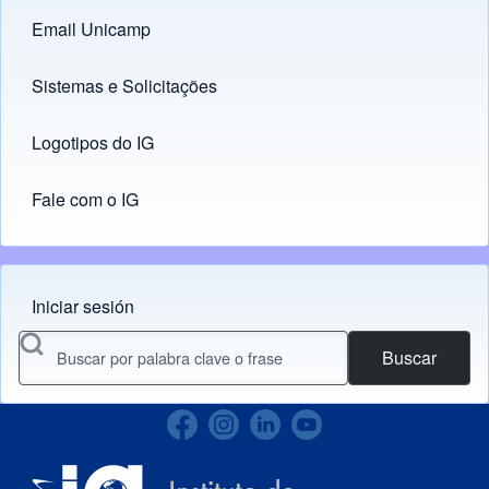
Email Unicamp
(opens in new tab)
Links
Sistemas e Solicitações
(opens in new tab)
Logotipos do IG
(opens in new tab)
Fale com o IG
Iniciar sesión
Menu do usuário
Buscar