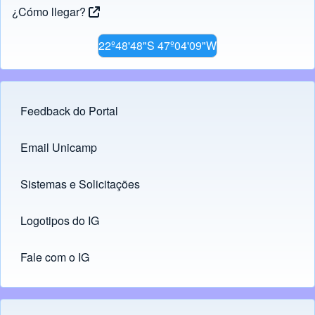
¿Cómo llegar?
22º48'48"S 47º04'09"W
Feedback do Portal
Footer menu
Email Unicamp
(opens in new tab)
Links
Sistemas e Solicitações
(opens in new tab)
Logotipos do IG
(opens in new tab)
Fale com o IG