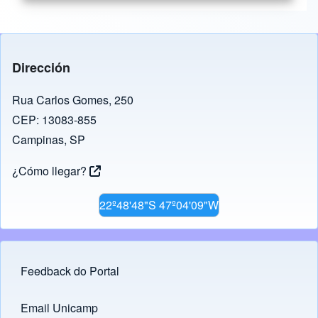
Dirección
Rua Carlos Gomes, 250
CEP: 13083-855
Campinas, SP
¿Cómo llegar?
22º48'48"S 47º04'09"W
Feedback do Portal
Footer menu
Email Unicamp
(opens in new tab)
Links