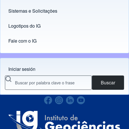
Sistemas e Solicitações
(opens in new tab)
Logotipos do IG
(opens in new tab)
Fale com o IG
Iniciar sesión
Menu do usuário
Buscar