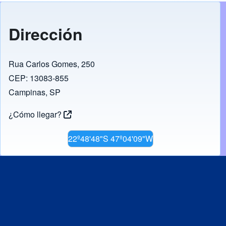
Dirección
Rua Carlos Gomes, 250
CEP: 13083-855
Campinas, SP
¿Cómo llegar?
22º48'48"S 47º04'09"W