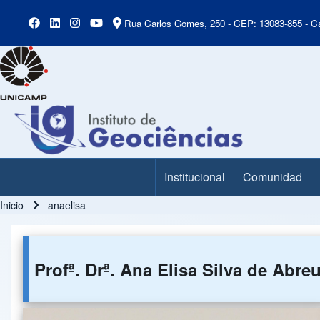
Rua Carlos Gomes, 250 - CEP: 13083-855 - Ca
Institucional
Comunidad
Main Menu
Inicio
anaelisa
Ruta de navegación
Profª. Drª. Ana Elisa Silva de Abre