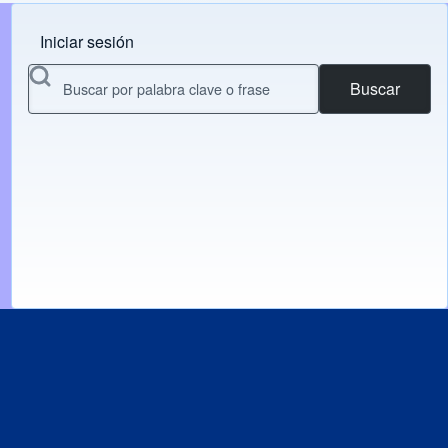
Iniciar sesión
Menu do usuário
Buscar