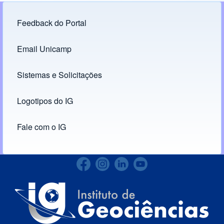
Feedback do Portal
Footer menu
Email Unicamp
(opens in new tab)
Links
Sistemas e Solicitações
(opens in new tab)
Logotipos do IG
(opens in new tab)
Fale com o IG