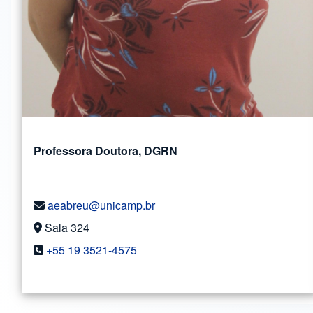
Professora Doutora, DGRN
aeabreu@unicamp.br
Sala 324
+55 19 3521-4575