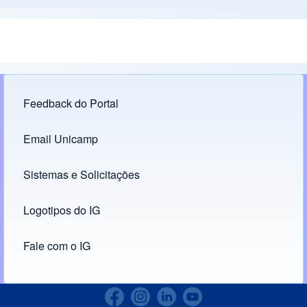
Feedback do Portal
Footer menu
Email Unicamp
(opens in new tab)
Links
Sistemas e Solicitações
(opens in new tab)
Logotipos do IG
(opens in new tab)
Fale com o IG