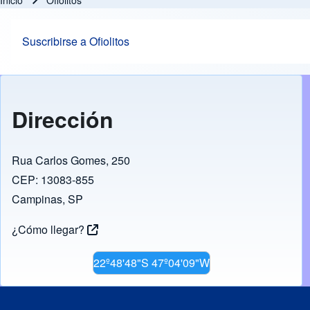
Inicio
Ofiolitos
Ruta de navegación
Suscribirse a Ofiolitos
Dirección
Rua Carlos Gomes, 250
CEP: 13083-855
Campinas, SP
¿Cómo llegar?
22º48'48"S 47º04'09"W