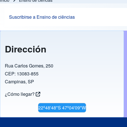
Inicio
Ensino de ciências
Ruta de navegación
Suscribirse a Ensino de ciências
Dirección
Rua Carlos Gomes, 250
CEP: 13083-855
Campinas, SP
¿Cómo llegar?
22º48'48"S 47º04'09"W