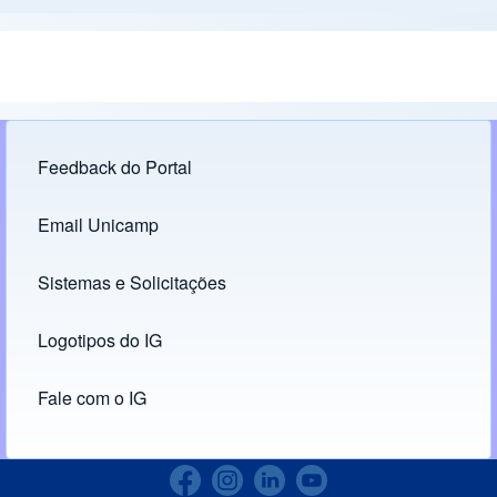
Feedback do Portal
Footer menu
Email Unicamp
(opens in new tab)
Links
Sistemas e Solicitações
(opens in new tab)
Logotipos do IG
(opens in new tab)
Fale com o IG