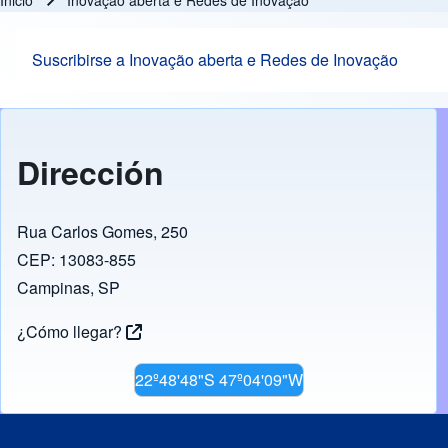
Inicio
Inovação aberta e Redes de Inovação
Ruta de navegación
Suscribirse a Inovação aberta e Redes de Inovação
Dirección
Rua Carlos Gomes, 250
CEP: 13083-855
Campinas, SP
¿Cómo llegar?
22º48'48"S 47º04'09"W