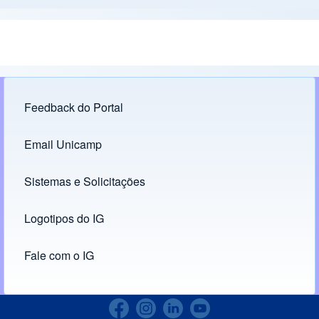
Feedback do Portal
Footer menu
Email Unicamp
(opens in new tab)
Links
Sistemas e Solicitações
(opens in new tab)
Logotipos do IG
(opens in new tab)
Fale com o IG