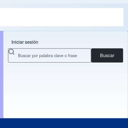
Iniciar sesión
Menu do usuário
Buscar