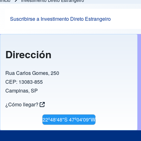
Inicio
Investimento Direto Estrangeiro
Ruta de navegación
Suscribirse a Investimento Direto Estrangeiro
Dirección
Rua Carlos Gomes, 250
CEP: 13083-855
Campinas, SP
¿Cómo llegar?
22º48'48"S 47º04'09"W