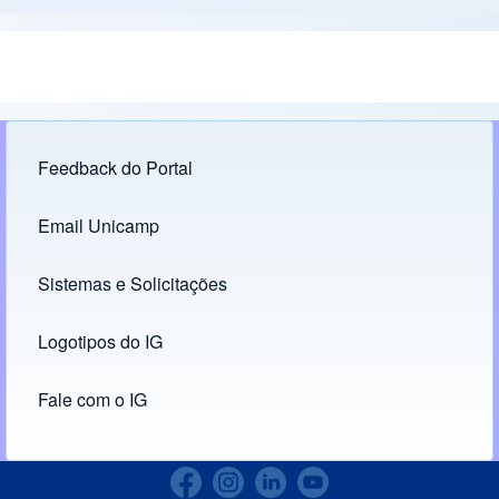
Feedback do Portal
Footer menu
Email Unicamp
(opens in new tab)
Links
Sistemas e Solicitações
(opens in new tab)
Logotipos do IG
(opens in new tab)
Fale com o IG