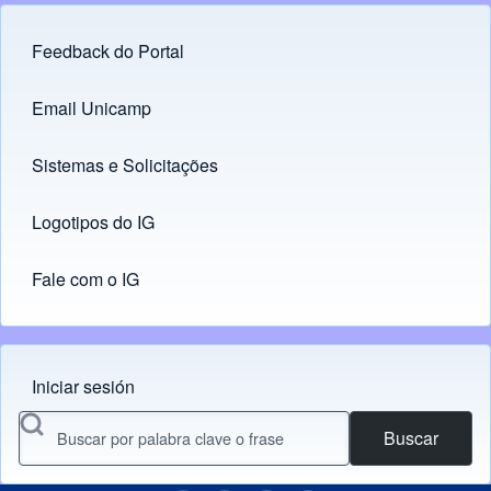
Feedback do Portal
Footer menu
Email Unicamp
(opens in new tab)
Links
Sistemas e Solicitações
(opens in new tab)
Logotipos do IG
(opens in new tab)
Fale com o IG
Iniciar sesión
Menu do usuário
Buscar