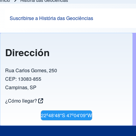
Inicio
História das Geociências
Ruta de navegación
Suscribirse a História das Geociências
Dirección
Rua Carlos Gomes, 250
CEP: 13083-855
Campinas, SP
¿Cómo llegar?
22º48'48"S 47º04'09"W