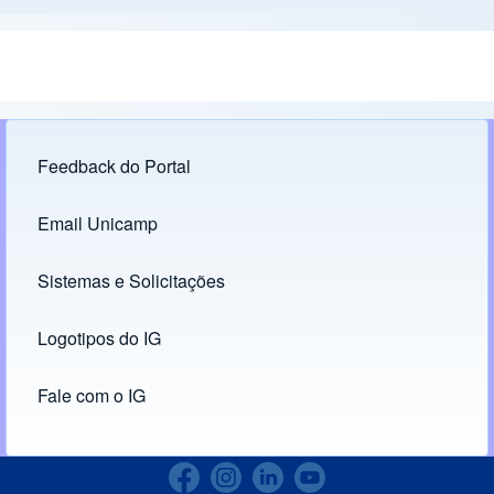
Feedback do Portal
Footer menu
Email Unicamp
(opens in new tab)
Links
Sistemas e Solicitações
(opens in new tab)
Logotipos do IG
(opens in new tab)
Fale com o IG