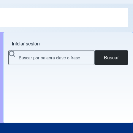
Iniciar sesión
Menu do usuário
Buscar