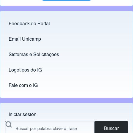
Feedback do Portal
Footer menu
Email Unicamp
(opens in new tab)
Links
Sistemas e Solicitações
(opens in new tab)
Logotipos do IG
(opens in new tab)
Fale com o IG
Iniciar sesión
Menu do usuário
Buscar