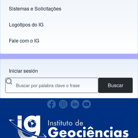
Sistemas e Solicitações
(opens in new tab)
Logotipos do IG
(opens in new tab)
Fale com o IG
Iniciar sesión
Menu do usuário
Buscar