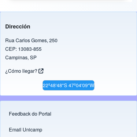
Dirección
Rua Carlos Gomes, 250
CEP: 13083-855
Campinas, SP
¿Cómo llegar?
22º48'48"S 47º04'09"W
Feedback do Portal
Footer menu
Email Unicamp
(opens in new tab)
Links