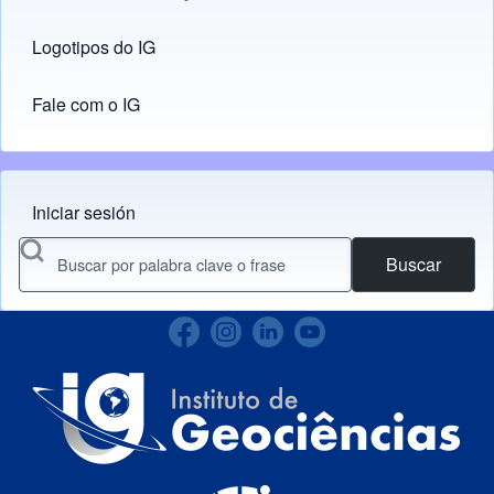
Logotipos do IG
(opens in new tab)
Fale com o IG
Iniciar sesión
Menu do usuário
Buscar