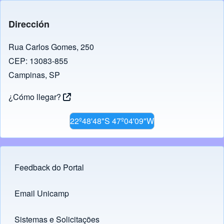
Dirección
Rua Carlos Gomes, 250
CEP: 13083-855
Campinas, SP
¿Cómo llegar?
22º48'48"S 47º04'09"W
Feedback do Portal
Footer menu
Email Unicamp
(opens in new tab)
Links
Sistemas e Solicitações
(opens in new tab)