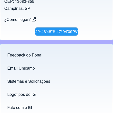
CEP: 13083-855
Campinas, SP
¿Cómo llegar?
22º48'48"S 47º04'09"W
Feedback do Portal
Footer menu
Email Unicamp
(opens in new tab)
Links
Sistemas e Solicitações
(opens in new tab)
Logotipos do IG
(opens in new tab)
Fale com o IG