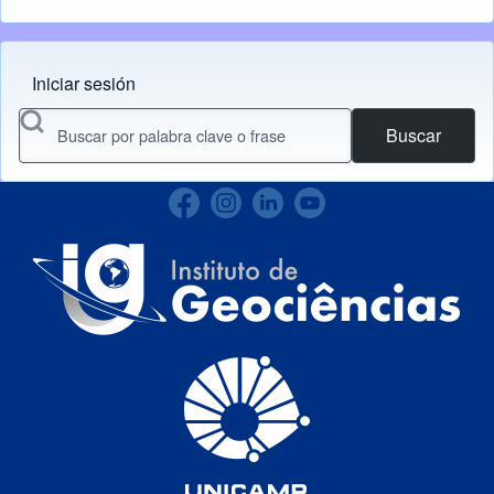
Iniciar sesión
Menu do usuário
Buscar