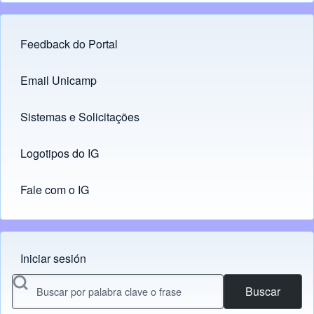
Feedback do Portal
Footer menu
Email Unicamp
(opens in new tab)
Links
Sistemas e Solicitações
(opens in new tab)
Logotipos do IG
(opens in new tab)
Fale com o IG
Iniciar sesión
Menu do usuário
Buscar