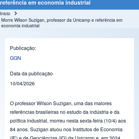
referência em economia industrial
Inicio
Ruta de navegación
Morre Wilson Suzigan, professor da Unicamp e referência em
economia industrial
Publicação
GGN
Data da publicação
10/04/2026
O professor Wilson Suzigan, uma das maiores
referências brasileiras no estudo da indústria e da
política industrial, morreu nesta sexta-feira (10/4) aos
84 anos. Suzigan atuou nos Institutos de Economia
(IE) e de Geociências (IG) da Unicamp e, em 2024,