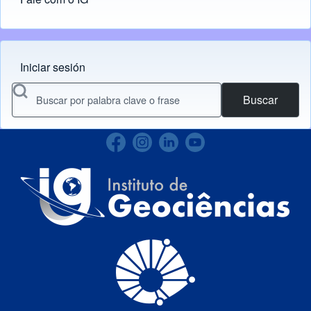
Iniciar sesión
Menu do usuário
Buscar