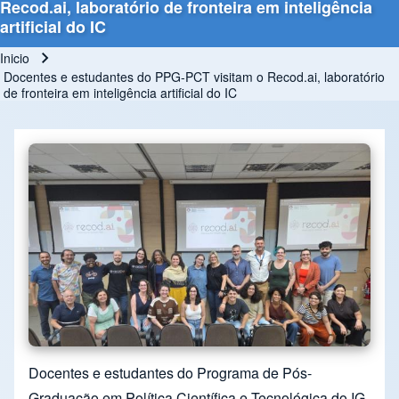
Recod.ai, laboratório de fronteira em inteligência
artificial do IC
Inicio
Ruta de navegación
Docentes e estudantes do PPG-PCT visitam o Recod.ai, laboratório
de fronteira em inteligência artificial do IC
Docentes e estudantes do Programa de Pós-
Graduação em Política Científica e Tecnológica do IG