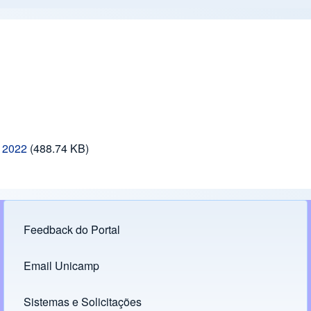
 2022
(488.74 KB)
Feedback do Portal
Footer menu
Email Unicamp
(opens in new tab)
Links
Sistemas e Solicitações
(opens in new tab)