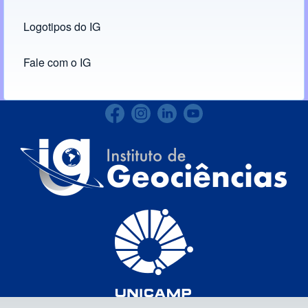
Logotipos do IG
(opens in new tab)
Fale com o IG