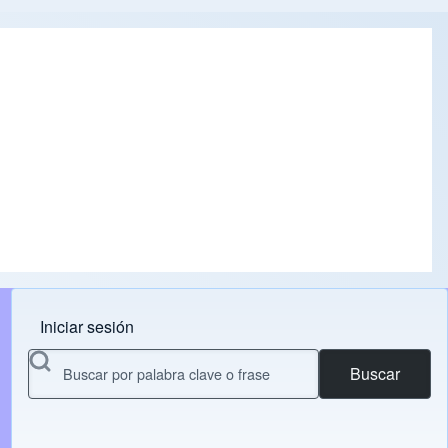
Iniciar sesión
Menu do usuário
Buscar