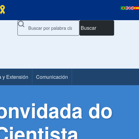
Buscar
a y Extensión
Comunicación
convidada do
ientista