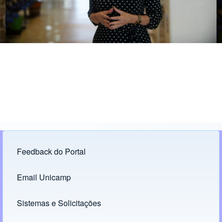
Feedback do Portal
Footer menu
Email Unicamp
(opens in new tab)
Links
Sistemas e Solicitações
(opens in new tab)