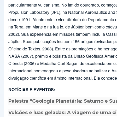
particularmente vulcanismo. No fim do doutorado, começou
Propulsion Laboratory (JPL), na National Aeronautics and
desde 1991. Atualmente é vice-diretora do Departamento d
na Terra, em Marte e na lua Io, de Júpiter, bem como crio
2002). Sua experiência em missões também inclui a Cass
Júpiter. Suas publicações incluem 156 artigos revisados po
Oficina de Textos, 2008). Entre as premiações e homenag
NASA (2007), prêmio e bolsista da União Geofísica Ameri
Ciência (2006) e Medalha Carl Sagan de excelência em co
Internacional homenageou a pesquisadora ao batizar o Ast
divulgação científica em âmbito internacional. Ela concede
NOTÍCIAS E EVENTOS:
Palestra “Geologia Planetária: Saturno e Su
Vulcões e luas geladas: A viagem de uma cie