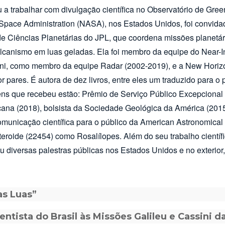
 a trabalhar com divulgação científica no Observatório de Gre
 Space Administration (NASA), nos Estados Unidos, foi convida
e Ciências Planetárias do JPL, que coordena missões planetár
vulcanismo em luas geladas. Ela foi membro da equipe do Near-
ini, como membro da equipe Radar (2002-2019), e a New Hori
r pares. É autora de dez livros, entre eles um traduzido para o
ens que recebeu estão: Prêmio de Serviço Público Excepciona
cana (2018), bolsista da Sociedade Geológica da América (201
municação científica para o público da American Astronomical
eroide (22454) como Rosalílopes. Além do seu trabalho científ
u diversas palestras públicas nos Estados Unidos e no exterior,
as Luas”
ntista do Brasil às Missões Galileu e Cassini 