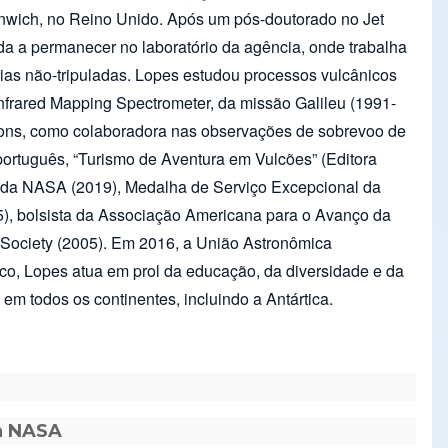
enwich, no Reino Unido. Após um pós-doutorado no Jet
da a permanecer no laboratório da agência, onde trabalha
ias não-tripuladas. Lopes estudou processos vulcânicos
Infrared Mapping Spectrometer, da missão Galileu (1991-
zons, como colaboradora nas observações de sobrevoo de
 português, “Turismo de Aventura em Vulcões” (Editora
l da NASA (2019), Medalha de Serviço Excepcional da
5), bolsista da Associação Americana para o Avanço da
 Society (2005). Em 2016, a União Astronômica
ico, Lopes atua em prol da educação, da diversidade e da
 em todos os continentes, incluindo a Antártica.
da NASA