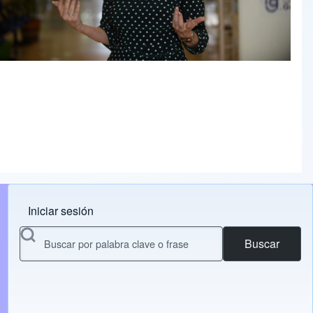
Iniciar sesión
Menu do usuário
Buscar