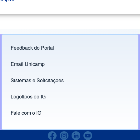
Feedback do Portal
Footer menu
Email Unicamp
(opens in new tab)
Links
Sistemas e Solicitações
(opens in new tab)
Logotipos do IG
(opens in new tab)
Fale com o IG