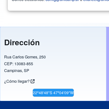
Dirección
Rua Carlos Gomes, 250
CEP: 13083-855
Campinas, SP
¿Cómo llegar?
22º48'48"S 47º04'09"W