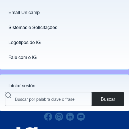
Email Unicamp
(opens in new tab)
Links
Sistemas e Solicitações
(opens in new tab)
Logotipos do IG
(opens in new tab)
Fale com o IG
Iniciar sesión
Menu do usuário
Buscar