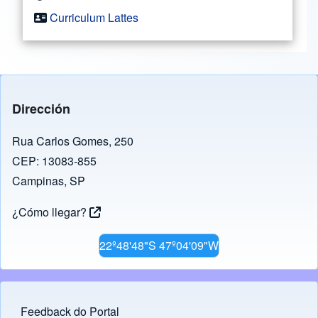
Curriculum Lattes
Dirección
Rua Carlos Gomes, 250
CEP: 13083-855
Campinas, SP
¿Cómo llegar?
22º48'48"S 47º04'09"W
Feedback do Portal
Footer menu