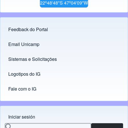
22º48'48"S 47º04'09"W
Feedback do Portal
Footer menu
Email Unicamp
(opens in new tab)
Links
Sistemas e Solicitações
(opens in new tab)
Logotipos do IG
(opens in new tab)
Fale com o IG
Iniciar sesión
Menu do usuário
Buscar