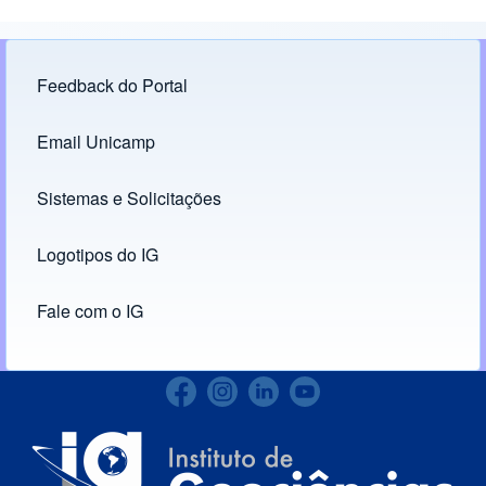
Feedback do Portal
Footer menu
Email Unicamp
(opens in new tab)
Links
Sistemas e Solicitações
(opens in new tab)
Logotipos do IG
(opens in new tab)
Fale com o IG