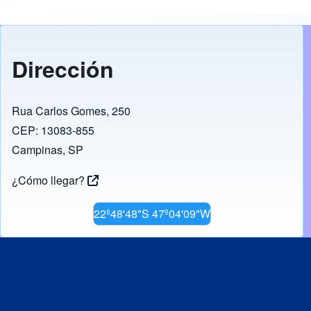
Transmissão
Dirección
Rua Carlos Gomes, 250
CEP: 13083-855
Campinas, SP
¿Cómo llegar?
22º48'48"S 47º04'09"W