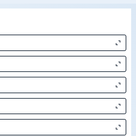
os Terras Raras na Província Ígnea do Alto Paranaíba,
ÃO PAULO-BRASIL