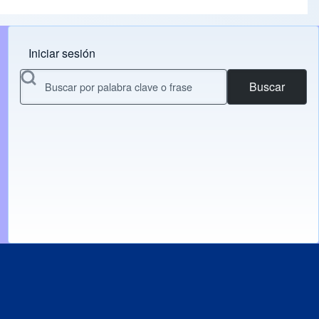
Iniciar sesión
Menu do usuário
Buscar